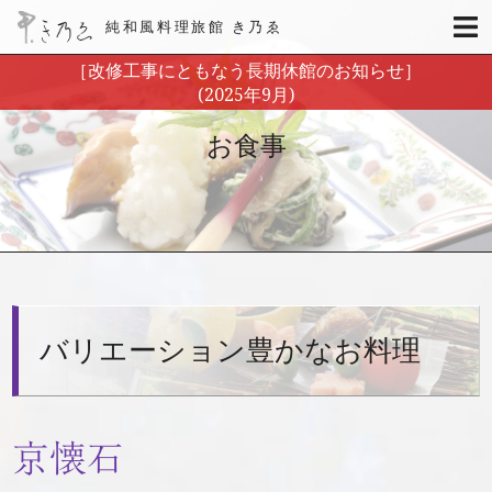
純和風料理旅館 き乃ゑ
［改修工事にともなう長期休館のお知らせ］
(2025年9月)
お食事
バリエーション豊かなお料理
京懐石