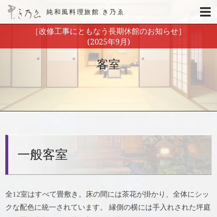
純和風料理旅館 き乃ゑ
［改修工事にともなう長期休館のお知らせ］
(2025年9月)
客室
一般客室
全12室はすべて畳敷き。床の間には茶花が掛かり、全体にシッ
クな配色に統一されています。
縁側の横には手入れされた坪庭